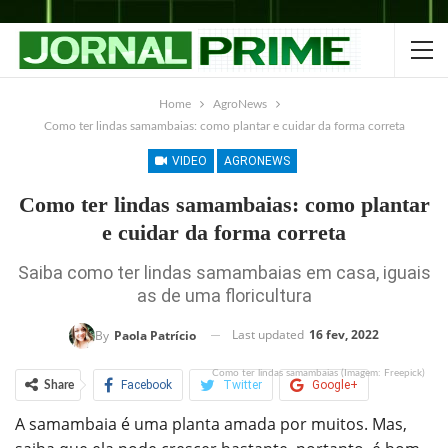
Home
AgroNews
Como ter lindas samambaias: como plantar e cuidar da forma correta
VIDEO
AGRONEWS
Como ter lindas samambaias: como plantar
e cuidar da forma correta
Saiba como ter lindas samambaias em casa, iguais
as de uma floricultura
Last updated
16 fev, 2022
By
Paola Patrício
Como ter lindas samambaias (Imagem: Freepick)
Facebook
Twitter
Google+
Share
A samambaia é uma planta amada por muitos. Mas,
ReddIt
WhatsApp
Pinterest