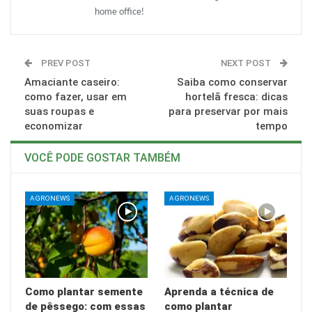
home office!
PREV POST
NEXT POST
Amaciante caseiro:
Saiba como conservar
como fazer, usar em
hortelã fresca: dicas
suas roupas e
para preservar por mais
economizar
tempo
VOCÊ PODE GOSTAR TAMBÉM
AGRONEWS
AGRONEWS
Como plantar semente
Aprenda a técnica de
de pêssego: com essas
como plantar