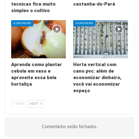
tecnicas fica muito
castanha-do-Pará
simples o cultivo
AGRONEWS
AGRONEWS
Aprenda como plantar
Horta vertical com
cebola em vaso e
cano pvc: além de
aproveite essa bela
economizar dinheiro,
hortaliça
você vai economizar
espaço
PREV
NEXT
Comentários estão fechados.