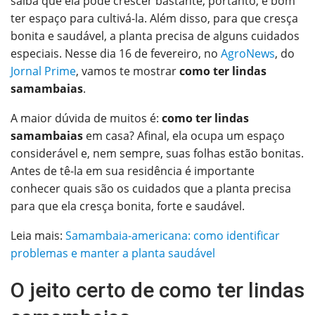
saiba que ela pode crescer bastante, portanto, é bom
O email
ter espaço para cultivá-la. Além disso, para que cresça
bonita e saudável, a planta precisa de alguns cuidados
especiais. Nesse dia 16 de fevereiro, no
AgroNews
, do
Jornal Prime
, vamos te mostrar
como ter lindas
samambaias
.
A maior dúvida de muitos é:
como ter lindas
samambaias
em casa? Afinal, ela ocupa um espaço
considerável e, nem sempre, suas folhas estão bonitas.
Antes de tê-la em sua residência é importante
conhecer quais são os cuidados que a planta precisa
para que ela cresça bonita, forte e saudável.
Leia mais:
Samambaia-americana: como identificar
problemas e manter a planta saudável
O jeito certo de como ter lindas