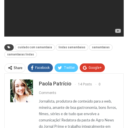
cuidado com samambaia
lindas samambaias
samambaias
samambaias lindas
Facebook
Twitter
Google+
Share
ReddIt
WhatsApp
Pinterest
Paola Patrício
14 Posts
0
O email
Comments
Jornalista, produtora de conteúdo para a web,
mineira, amante de boa gastronomia, bons livros,
filmes, séries e de tudo que envolve a
comunicação! Redatora da pasta de Agro News
do Jornal Prime e trabalho integralmente em