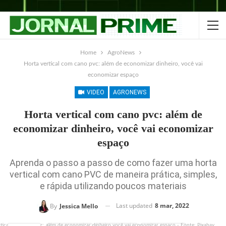
Home
AgroNews
Horta vertical com cano pvc: além de economizar dinheiro, você vai
economizar espaço
VIDEO
AGRONEWS
Horta vertical com cano pvc: além de
economizar dinheiro, você vai economizar
espaço
Aprenda o passo a passo de como fazer uma horta
vertical com cano PVC de maneira prática, simples,
e rápida utilizando poucos materiais
Last updated
8 mar, 2022
By
Jessica Mello
tical com cano pvc: além de economizar dinheiro você vai economizar espaço - Fonte: Pixabay