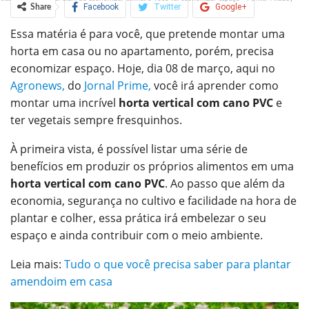
Facebook
Twitter
Google+
Share
Essa matéria é para você, que pretende montar uma
ReddIt
WhatsApp
Pinterest
horta em casa ou no apartamento, porém, precisa
O email
economizar espaço. Hoje, dia 08 de março, aqui no
Agronews,
do
Jornal Prime,
você irá aprender como
montar uma incrível
horta vertical com cano PVC
e
ter vegetais sempre fresquinhos
.
À primeira vista, é possível listar uma série de
benefícios em produzir os próprios alimentos em uma
horta vertical com cano PVC
. Ao passo que além da
economia, segurança no cultivo e facilidade na hora de
plantar e colher, essa prática irá embelezar o seu
espaço e ainda contribuir com o meio ambiente.
Leia mais:
Tudo o que você precisa saber para plantar
amendoim em casa