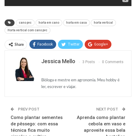
cano pvc
horta em cano
horta em casa
horta vertical
Horta vertical com cano pvc
Facebook
Twitter
Google+
Share
ReddIt
WhatsApp
Pinterest
Jessica Mello
3 Posts
0 Comments
O email
Bióloga e mestre em agronomia. Meu hobby é
ler, escrever e viajar.
PREV POST
NEXT POST
Como plantar sementes
Aprenda como plantar
de pêssego: com essa
cebola em vaso e
técnica fica muito
aproveite essa bela