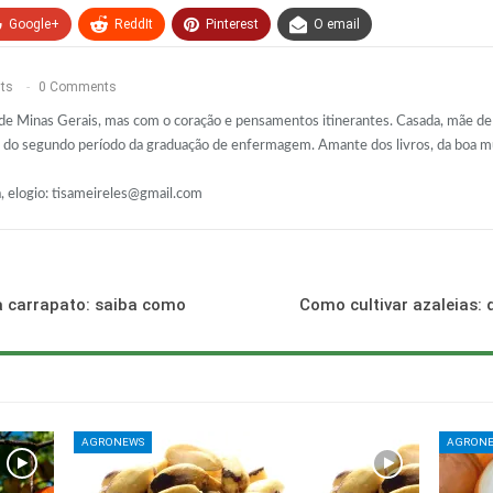
Google+
ReddIt
Pinterest
O email
ts
0 Comments
 de Minas Gerais, mas com o coração e pensamentos itinerantes. Casada, mãe d
do segundo período da graduação de enfermagem. Amante dos livros, da boa mús
, elogio:
tisameireles@gmail.com
a carrapato: saiba como
Como cultivar azaleias: d
AGRONEWS
AGRON