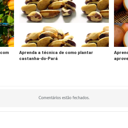
 com
Aprenda a técnica de como plantar
Aprend
o
castanha-do-Pará
aprove
Comentários estão fechados.