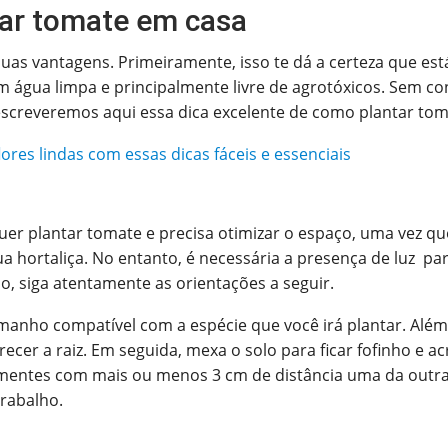
ar tomate em casa
 suas vantagens. Primeiramente, isso te dá a certeza que e
água limpa e principalmente livre de agrotóxicos. Sem cont
descreveremos aqui essa dica excelente de como plantar tom
lores lindas com essas dicas fáceis e essenciais
r plantar tomate e precisa otimizar o espaço, uma vez qu
ua hortaliça. No entanto, é necessária a presença de luz p
o, siga atentamente as orientações a seguir.
anho compatível com a espécie que você irá plantar. Além 
ecer a raiz. Em seguida, mexa o solo para ficar fofinho e 
mentes com mais ou menos 3 cm de distância uma da outra.
trabalho.