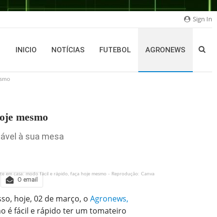
Sign In
INICIO
NOTÍCIAS
FUTEBOL
AGRONEWS
esmo
hoje mesmo
dável à sua mesa
e em casa: modo fácil e rápido, faça hoje mesmo - Reprodução: Canva
O email
so, hoje, 02 de março, o
Agronews,
 é fácil e rápido ter um tomateiro