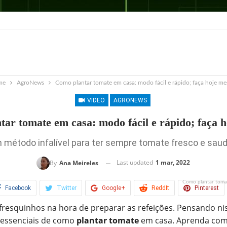
me
AgroNews
Como plantar tomate em casa: modo fácil e rápido; faça hoje m
VIDEO
AGRONEWS
tar tomate em casa: modo fácil e rápido; faça 
 método infalível para ter sempre tomate fresco e sau
Last updated
1 mar, 2022
By
Ana Meireles
Como plantar tomat
Facebook
Twitter
Google+
ReddIt
Pinterest
fresquinhos na hora de preparar as refeições. Pensando nis
as essenciais de como
plantar tomate
em casa. Aprenda como