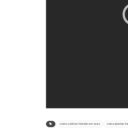
como cultivar tomate em vaso
como plantar t