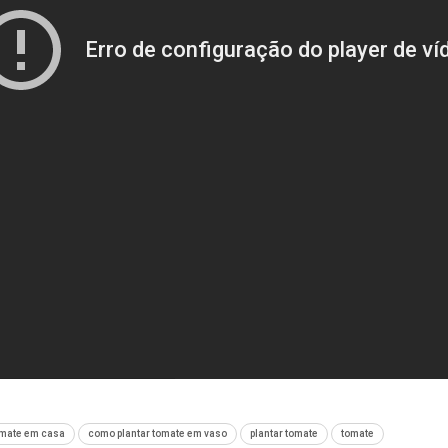
omate em casa
como plantar tomate em vaso
plantar tomate
tomate