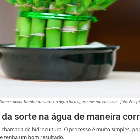
Como cultivar bambu da sorte na água faça agora mesmo em casa – foto: Freepi
da sorte na água de maneira corr
a é chamada de hidrocultura. O processo é muito simples, p
ue tenha um bom resultado.