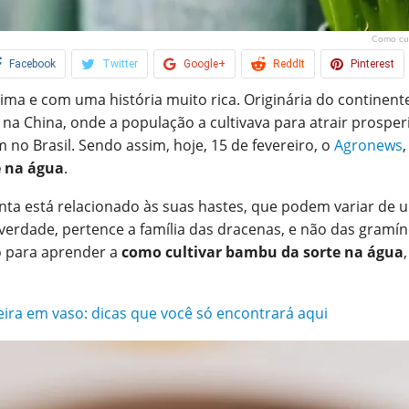
Como cul
Facebook
Twitter
Google+
ReddIt
Pinterest
ima e com uma história muito rica. Originária do continent
na China, onde a população a cultivava para atrair prosper
no Brasil. Sendo assim, hoje, 15 de fevereiro, o
Agronews
e na água
.
ta está relacionado às suas hastes, que podem variar de u
erdade, pertence a família das dracenas, e não das gramíne
o para aprender a
como cultivar bambu da sorte na água
eira em vaso: dicas que você só encontrará aqui