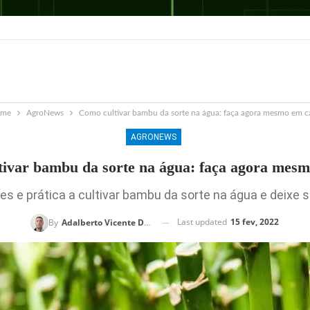
ome
AgroNews
Como cultivar bambu da sorte na água: faça agora mesmo em c
AGRONEWS
ivar bambu da sorte na água: faça agora mes
s e prática a cultivar bambu da sorte na água e deixe 
Last updated
15 fev, 2022
By
Adalberto Vicente Da Silva