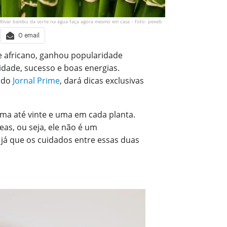
tivar bambu da sorte na água faça agora mesmo em casa - foto: pexels
O email
e africano, ganhou popularidade
idade, sucesso e boas energias.
, do
Jornal Prime
, dará dicas exclusivas
ma até vinte e uma em cada planta.
as, ou seja, ele não é um
, já que os cuidados entre essas duas