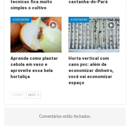
tecnicas fica muito
castanha-do-Pará
simples o cultivo
AGRONEWS
AGRONEWS
Aprenda como plantar
Horta vertical com
cebola em vaso e
cano pvc: além de
aproveite essa bela
economizar dinheiro,
hortaliça
você vai economizar
espaço
PREV
NEXT
Comentários estão fechados.