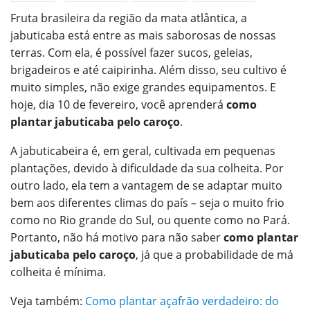
Fruta brasileira da região da mata atlântica, a
ReddIt
WhatsApp
Pinterest
jabuticaba está entre as mais saborosas de nossas
O email
terras. Com ela, é possível fazer sucos, geleias,
brigadeiros e até caipirinha. Além disso, seu cultivo é
muito simples, não exige grandes equipamentos. E
hoje, dia 10 de fevereiro, você aprenderá
como
plantar jabuticaba pelo caroço
.
A jabuticabeira é, em geral, cultivada em pequenas
plantações, devido à dificuldade da sua colheita. Por
outro lado, ela tem a vantagem de se adaptar muito
bem aos diferentes climas do país – seja o muito frio
como no Rio grande do Sul, ou quente como no Pará.
Portanto, não há motivo para não saber
como plantar
jabuticaba pelo caroço
, já que a probabilidade de má
colheita é mínima.
Veja também:
Como plantar açafrão verdadeiro: do