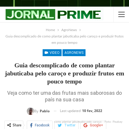
Home
AgroNews
Guia descomplicado de como plantar jabuticaba pelo caroço e produzir frutos
em pouco tempo
VIDEO
AGRONEWS
Guia descomplicado de como plantar
jabuticaba pelo caroço e produzir frutos em
pouco tempo
Veja como ter uma das frutas mais saborosas do
país na sua casa
Last updated
10 fev, 2022
By
Pablo
como plantar jabuticaba pelo caroço - Foto: Pixabay
Facebook
Twitter
Google+
Share