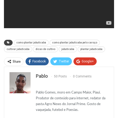
como plantar jabuticaba
como plantar jabuticaba pelo caroço
cultivar jabuticaba
dicas de cultivo
jabuticaba
plantar jabuticaba
Facebook
Twitter
Google+
Share
ReddIt
WhatsApp
Pinterest
Pablo
50 Posts
0 Comments
O email
Pablo Gomes, moro em Campo Maior, Piauí.
Produtor de conteúdo para internet, redator da
pasta Agro News do Jornal Prime. Gosto de
vaquejada, futebol e Poesias.