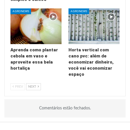
AGRONEWS
AGRONEWS
Aprenda como plantar
Horta vertical com
cebola em vaso e
cano pvc: além de
aproveite essa bela
economizar dinheiro,
hortaliça
você vai economizar
espaço
PREV
NEXT
Comentários estão fechados.