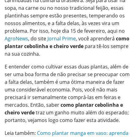
carimbadas na culinária brasileira. Seja para usar na
O email
sopa, na carne ou no nosso tradicional feijão, essas
plantinhas sempre estão presentes, temperando os
nossos alimentos, e a falta delas, às vezes vira um
problema. Por isso, hoje dia 15 de fevereiro, aqui no
AgroNews
, do site
Jornal Prime
, você aprenderá
como
plantar cebolinha e cheiro verde
para tê-los sempre
na sua cozinha.
E entender como cultivar essas duas plantas, além de
ser uma boa forma de não precisar se preocupar com
a falta delas, também é uma ótima maneira de fazer
uma considerável economia. Pois, você não mais
precisará ir semanalmente comprá-las em feiras e
mercados. Então, saber
como plantar cebolinha e
cheiro verde
traz um ganho muito além do esperado;
portanto, vejamos logo como fazer esta atividade.
Leia também:
Como plantar manga em vaso: aprenda