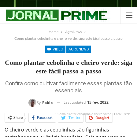
Home
AgroNews
Como plantar cebolinha e cheiro verde: siga este fácil passo a passo
VIDEO
AGRONEWS
Como plantar cebolinha e cheiro verde: siga
este fácil passo a passo
Confira como cultivar facilmente essas plantas tão
essenciais
Last updated
15 fev, 2022
By
Pablo
Como plantar cebolinha e cheiro verde - Foto: Pixels
Facebook
Twitter
Google+
Share
O cheiro verde e as cebolinhas são figurinhas
ReddIt
WhatsApp
Pinterest