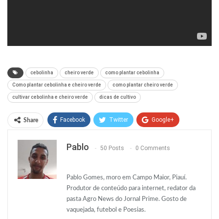
cebolinha
cheiro verde
como plantar cebolinha
Como plantar cebolinha e cheiro verde
como plantar cheiro verde
cultivar cebolinha e cheiro verde
dicas de cultivo
Facebook
Twitter
Google+
Share
ReddIt
WhatsApp
Pinterest
Pablo
50 Posts
0 Comments
O email
Pablo Gomes, moro em Campo Maior, Piauí.
Produtor de conteúdo para internet, redator da
pasta Agro News do Jornal Prime. Gosto de
vaquejada, futebol e Poesias.