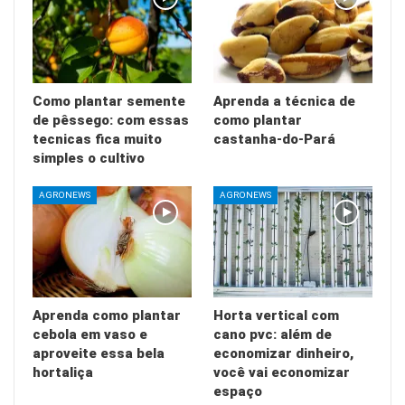
Como plantar semente
Aprenda a técnica de
de pêssego: com essas
como plantar
tecnicas fica muito
castanha-do-Pará
simples o cultivo
AGRONEWS
AGRONEWS
Aprenda como plantar
Horta vertical com
cebola em vaso e
cano pvc: além de
aproveite essa bela
economizar dinheiro,
hortaliça
você vai economizar
espaço