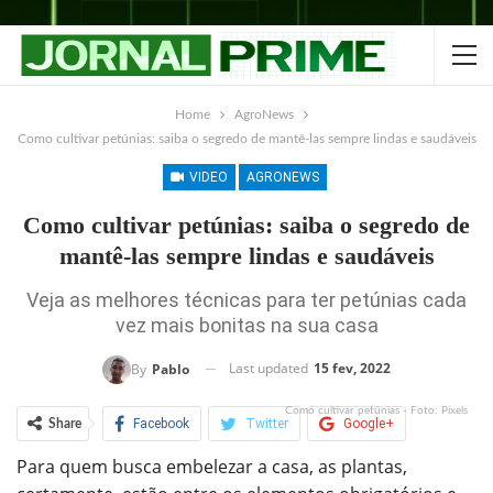
Home
AgroNews
Como cultivar petúnias: saiba o segredo de mantê-las sempre lindas e saudáveis
VIDEO
AGRONEWS
Como cultivar petúnias: saiba o segredo de
mantê-las sempre lindas e saudáveis
Veja as melhores técnicas para ter petúnias cada
vez mais bonitas na sua casa
Last updated
15 fev, 2022
By
Pablo
Como cultivar petúnias - Foto: Pixels
Facebook
Twitter
Google+
Share
Para quem busca embelezar a casa, as plantas,
ReddIt
WhatsApp
Pinterest