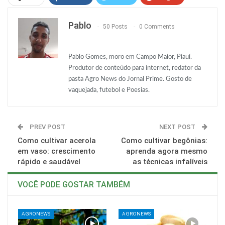
ReddIt
WhatsApp
Pinterest
Pablo
50 Posts
0 Comments
O email
Pablo Gomes, moro em Campo Maior, Piauí.
Produtor de conteúdo para internet, redator da
pasta Agro News do Jornal Prime. Gosto de
vaquejada, futebol e Poesias.
PREV POST
NEXT POST
Como cultivar acerola
Como cultivar begônias:
em vaso: crescimento
aprenda agora mesmo
rápido e saudável
as técnicas infalíveis
VOCÊ PODE GOSTAR TAMBÉM
AGRONEWS
AGRONEWS