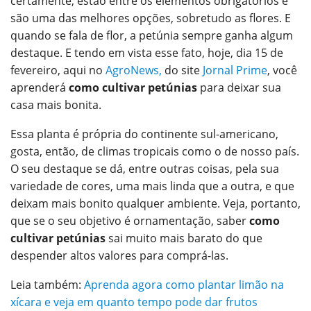
certamente, estão entre os elementos obrigatórios e
O email
são uma das melhores opções, sobretudo as flores. E
quando se fala de flor, a petúnia sempre ganha algum
destaque. E tendo em vista esse fato, hoje, dia 15 de
fevereiro, aqui no
AgroNews,
do site
Jornal Prime
, você
aprenderá
como cultivar petúnias
para deixar sua
casa mais bonita.
Essa planta é própria do continente sul-americano,
gosta, então, de climas tropicais como o de nosso país.
O seu destaque se dá, entre outras coisas, pela sua
variedade de cores, uma mais linda que a outra, e que
deixam mais bonito qualquer ambiente. Veja, portanto,
que se o seu objetivo é ornamentação, saber
como
cultivar petúnias
sai muito mais barato do que
despender altos valores para comprá-las.
Leia também:
Aprenda agora como plantar limão na
xícara e veja em quanto tempo pode dar frutos