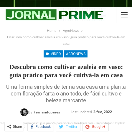
Home
AgroNews
Descubra como cultivar azaleia em vaso: guia prático para você cultivá-la em
casa
VIDEO
AGRONEWS
Descubra como cultivar azaleia em vaso:
guia prático para você cultivá-la em casa
Uma forma simples de ter na sua casa uma planta
com floração farta o ano todo, de fácil cultivo e
beleza marcante
Last updated
3 fev, 2022
By
Fernandoperes
omo cultivar azaleia em vaso: guia prático para você cultivá-la em casa - Reprodução Unsplash
Facebook
Twitter
Google+
Share