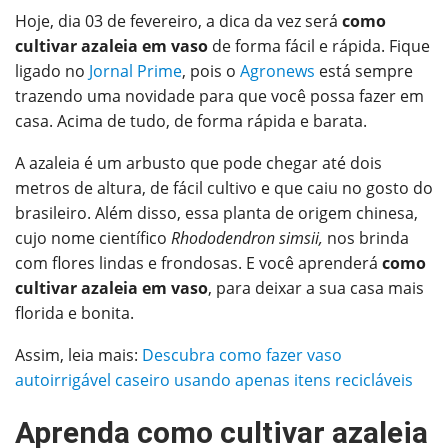
Hoje, dia 03 de fevereiro, a dica da vez será
como
ReddIt
WhatsApp
Pinterest
cultivar azaleia em vaso
de forma fácil e rápida. Fique
O email
ligado no
Jornal Prime
, pois
o
Agronews
está sempre
trazendo uma novidade para que você possa fazer em
casa. Acima de tudo, de forma rápida e barata.
A azaleia é um arbusto que pode chegar até dois
metros de altura, de fácil cultivo e que caiu no gosto do
brasileiro. Além disso, essa planta de origem chinesa,
cujo nome científico
Rhododendron simsii,
nos brinda
com flores lindas e frondosas. E você aprenderá
como
cultivar azaleia em vaso
, para deixar a sua casa mais
florida e bonita.
Assim, leia mais:
Descubra como fazer vaso
autoirrigável caseiro usando apenas itens recicláveis
Aprenda como cultivar azaleia