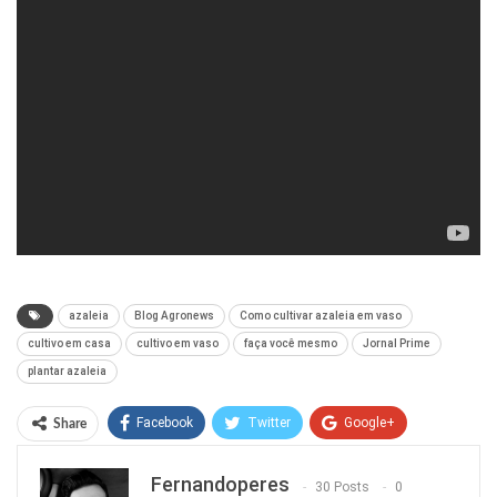
azaleia
Blog Agronews
Como cultivar azaleia em vaso
cultivo em casa
cultivo em vaso
faça você mesmo
Jornal Prime
plantar azaleia
Facebook
Twitter
Google+
Share
ReddIt
WhatsApp
Pinterest
Fernandoperes
30 Posts
0