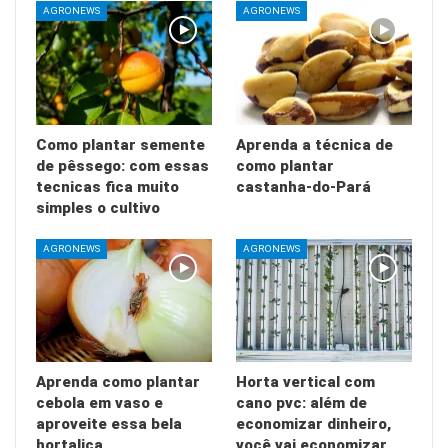
AGRONEWS
AGRONEWS
Como plantar semente
Aprenda a técnica de
de pêssego: com essas
como plantar
tecnicas fica muito
castanha-do-Pará
simples o cultivo
AGRONEWS
AGRONEWS
Aprenda como plantar
Horta vertical com
cebola em vaso e
cano pvc: além de
aproveite essa bela
economizar dinheiro,
hortaliça
você vai economizar