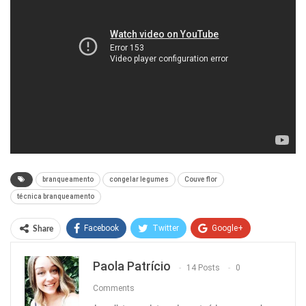
branqueamento
congelar legumes
Couve flor
técnica branqueamento
Facebook
Twitter
Google+
Share
ReddIt
WhatsApp
Pinterest
Paola Patrício
14 Posts
0
O email
Comments