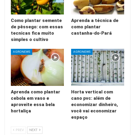
Como plantar semente
Aprenda a técnica de
de pêssego: com essas
como plantar
tecnicas fica muito
castanha-do-Pará
simples o cultivo
AGRONEWS
AGRONEWS
Aprenda como plantar
Horta vertical com
cebola em vaso e
cano pvc: além de
aproveite essa bela
economizar dinheiro,
hortaliça
você vai economizar
espaço
PREV
NEXT