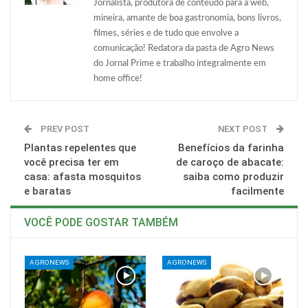
Jornalista, produtora de conteúdo para a web,
mineira, amante de boa gastronomia, bons livros,
filmes, séries e de tudo que envolve a
comunicação! Redatora da pasta de Agro News
do Jornal Prime e trabalho integralmente em
home office!
PREV POST
NEXT POST
Plantas repelentes que
Benefícios da farinha
você precisa ter em
de caroço de abacate:
casa: afasta mosquitos
saiba como produzir
e baratas
facilmente
VOCÊ PODE GOSTAR TAMBÉM
AGRONEWS
AGRONEWS