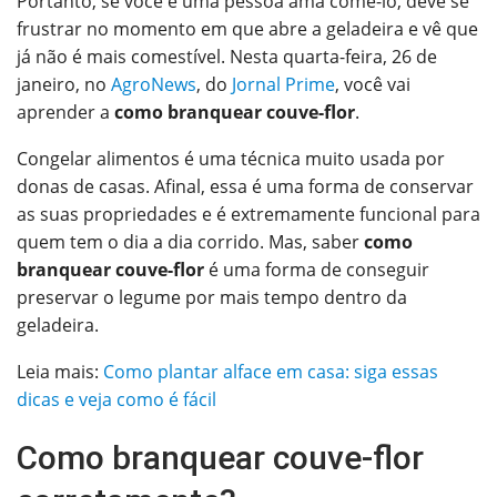
Portanto, se você é uma pessoa ama comê-lo, deve se
O email
frustrar no momento em que abre a geladeira e vê que
já não é mais comestível. Nesta quarta-feira, 26 de
janeiro, no
AgroNews
, do
Jornal Prime
, você vai
aprender a
como branquear couve-flor
.
Congelar alimentos é uma técnica muito usada por
donas de casas. Afinal, essa é uma forma de conservar
as suas propriedades e é extremamente funcional para
quem tem o dia a dia corrido. Mas, saber
como
branquear couve-flor
é uma forma de conseguir
preservar o legume por mais tempo dentro da
geladeira.
Leia mais:
Como plantar alface em casa: siga essas
dicas e veja como é fácil
Como branquear couve-flor