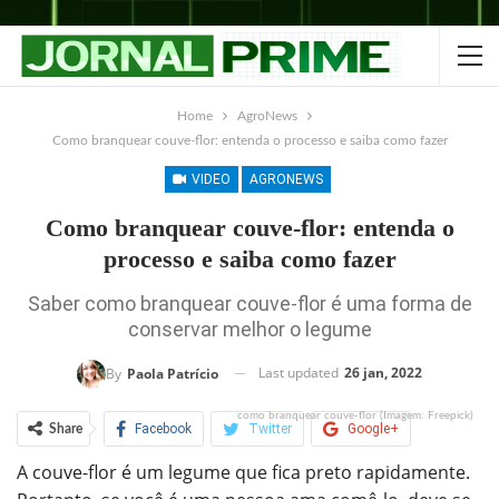
Home
AgroNews
Como branquear couve-flor: entenda o processo e saiba como fazer
VIDEO
AGRONEWS
Como branquear couve-flor: entenda o
processo e saiba como fazer
Saber como branquear couve-flor é uma forma de
conservar melhor o legume
Last updated
26 jan, 2022
By
Paola Patrício
como branquear couve-flor (Imagem: Freepick)
Facebook
Twitter
Google+
Share
A couve-flor é um legume que fica preto rapidamente.
ReddIt
WhatsApp
Pinterest