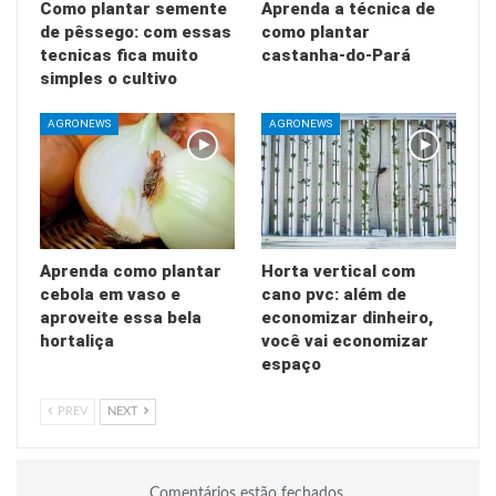
Como plantar semente
Aprenda a técnica de
de pêssego: com essas
como plantar
tecnicas fica muito
castanha-do-Pará
simples o cultivo
AGRONEWS
AGRONEWS
Aprenda como plantar
Horta vertical com
cebola em vaso e
cano pvc: além de
aproveite essa bela
economizar dinheiro,
hortaliça
você vai economizar
espaço
PREV
NEXT
Comentários estão fechados.