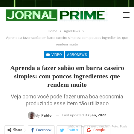
Home
AgroNews
Aprenda a fazer sabão em barra caseiro simples: com poucos ingredientes que
rendem muito
VIDEO
AGRONEWS
Aprenda a fazer sabão em barra caseiro
simples: com poucos ingredientes que
rendem muito
Veja como você pode fazer uma boa economia
produzindo esse item tão utilizado
Last updated
22 jan, 2022
By
Pablo
sabão em barra caseiro simples - Foto: Pixels
Facebook
Twitter
Google+
Share