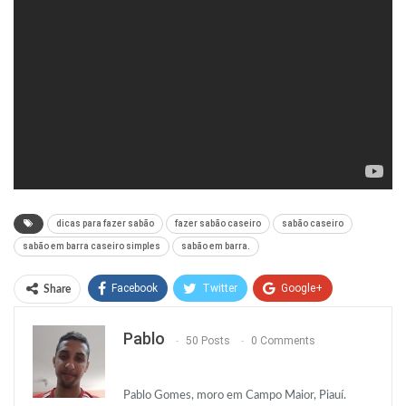
dicas para fazer sabão
fazer sabão caseiro
sabão caseiro
sabão em barra caseiro simples
sabão em barra.
Facebook
Twitter
Google+
Share
ReddIt
WhatsApp
Pinterest
Pablo
50 Posts
0 Comments
O email
Pablo Gomes, moro em Campo Maior, Piauí.