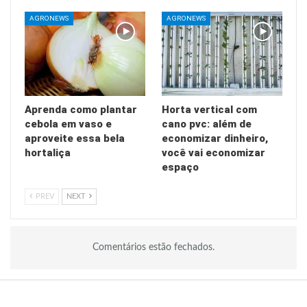
AGRONEWS
AGRONEWS
Aprenda como plantar
Horta vertical com
cebola em vaso e
cano pvc: além de
aproveite essa bela
economizar dinheiro,
hortaliça
você vai economizar
espaço
PREV
NEXT
Comentários estão fechados.