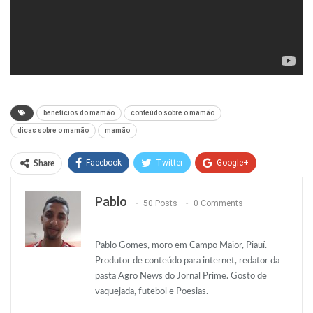
benefícios do mamão
conteúdo sobre o mamão
dicas sobre o mamão
mamão
Facebook
Twitter
Google+
Share
ReddIt
WhatsApp
Pinterest
Pablo
50 Posts
0 Comments
O email
Pablo Gomes, moro em Campo Maior, Piauí.
Produtor de conteúdo para internet, redator da
pasta Agro News do Jornal Prime. Gosto de
vaquejada, futebol e Poesias.