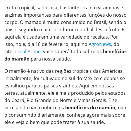
Fruta tropical, saborosa, bastante rica em vitaminas e
ReddIt
WhatsApp
Pinterest
enzimas importantes para diferentes funções do nosso
O email
corpo. O mamão é muito consumido no Brasil, sendo o
país o segundo maior produtor mundial dessa fruta. E
aqui ela é usada em uma variedade de receitas. Por
isso, hoje, dia 18 de fevereiro, aqui no
AgroNews,
do
site
Jornal Prime
, você saberá tudo sobre os
benefícios
do mamão
para nossa saúde.
O mamão é nativo das regiões tropicais das Américas.
Inicialmente, foi cultivado no sul do México e depois se
espalhou para os países vizinhos. Aqui em nossas
terras, atualmente, ele é mais produzido pelos estados
do Ceará, Rio Grande do Norte e Minas Gerais. E se
você ainda não conhece os
benefícios do mamão,
não
o consumindo diariamente, conheça agora mais sobre
ele e veja o bem que pode trazer à sua saúde.