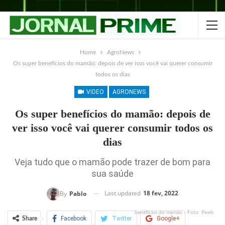
Home
AgroNews
Os super benefícios do mamão: depois de ver isso você vai querer consumir
todos os dias
VIDEO
AGRONEWS
Os super benefícios do mamão: depois de
ver isso você vai querer consumir todos os
dias
Veja tudo que o mamão pode trazer de bom para
sua saúde
Last updated
18 fev, 2022
By
Pablo
benefícios do mamão - Foto: Pixels
Facebook
Twitter
Google+
Share