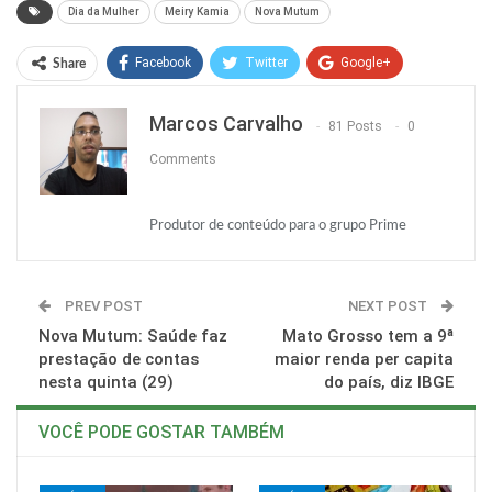
Dia da Mulher
Meiry Kamia
Nova Mutum
Facebook
Twitter
Google+
Share
ReddIt
WhatsApp
Pinterest
Marcos Carvalho
81 Posts
0
O email
Comments
Produtor de conteúdo para o grupo Prime
PREV POST
NEXT POST
Nova Mutum: Saúde faz
Mato Grosso tem a 9ª
prestação de contas
maior renda per capita
nesta quinta (29)
do país, diz IBGE
VOCÊ PODE GOSTAR TAMBÉM