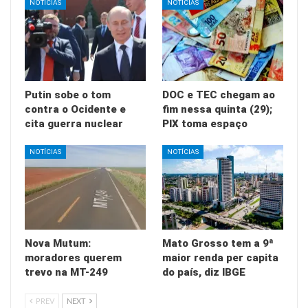
NOTÍCIAS
NOTÍCIAS
Putin sobe o tom
DOC e TEC chegam ao
contra o Ocidente e
fim nessa quinta (29);
cita guerra nuclear
PIX toma espaço
NOTÍCIAS
NOTÍCIAS
Nova Mutum:
Mato Grosso tem a 9ª
moradores querem
maior renda per capita
trevo na MT-249
do país, diz IBGE
PREV
NEXT