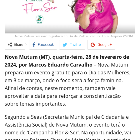
Nova Mutum tem evento gratuito no Dia da Mulher; confira. Foto: Arquivo PMNM
Facebook
Twitter
Google+
Share
Nova Mutum (MT), quarta-feira, 28 de fevereiro de
ReddIt
WhatsApp
Pinterest
2024, por Marcos Eduardo Carvalho
– Nova Mutum
O email
prepara um evento gratuito para o Dia das Mulheres,
em 8 de março, onde o foco será a força feminina.
Afinal de contas, neste momento, também vale
aproveitar a data para reforçar a conscientização
sobre temas importantes.
Segundo a Seas (Secretaria Municipal de Cidadania e
Assistência Social) de Nova Mutum, o evento terá o
nome de ‘Campanha Flor & Ser’. Na oportunidade, vai