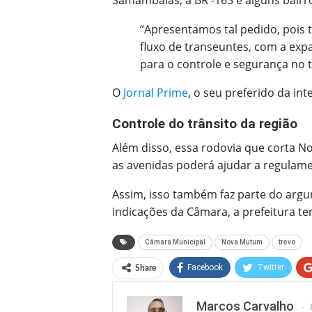
Samambaias, a BR -163 e alguns bairro
“Apresentamos tal pedido, pois
fluxo de transeuntes, com a ex
para o controle e segurança no t
O
Jornal Prime
, o seu preferido da in
Controle do trânsito da região
Além disso, essa rodovia que corta N
as avenidas poderá ajudar a regulame
Assim, isso também faz parte do arg
indicações da Câmara, a prefeitura t
Câmara Municipal
Nova Mutum
trevo
Facebook
Twitter
Share
Marcos Carvalho