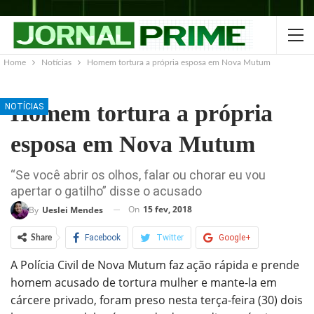
Home
Notícias
Homem tortura a própria esposa em Nova Mutum
Homem tortura a própria
NOTÍCIAS
esposa em Nova Mutum
“Se você abrir os olhos, falar ou chorar eu vou
apertar o gatilho” disse o acusado
On
15 fev, 2018
By
Ueslei Mendes
Facebook
Twitter
Google+
Share
A Polícia Civil de Nova Mutum faz ação rápida e prende
ReddIt
WhatsApp
Pinterest
homem acusado de tortura mulher e mante-la em
O email
cárcere privado, foram preso nesta terça-feira (30) dois