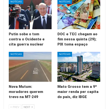
NOTÍCIAS
NOTÍCIAS
Putin sobe o tom
DOC e TEC chegam ao
contra o Ocidente e
fim nessa quinta (29);
cita guerra nuclear
PIX toma espaço
NOTÍCIAS
NOTÍCIAS
Nova Mutum:
Mato Grosso tem a 9ª
moradores querem
maior renda per capita
trevo na MT-249
do país, diz IBGE
PREV
NEXT