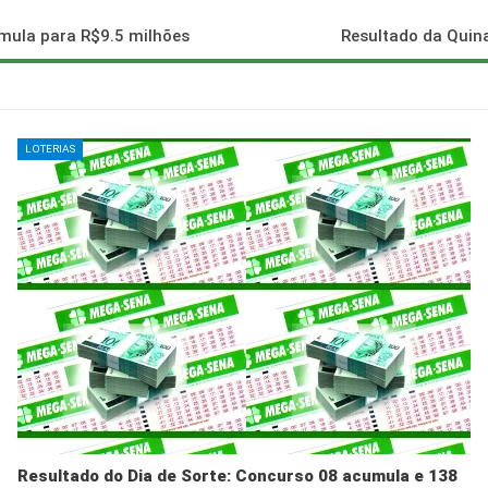
umula para R$9.5 milhões
Resultado da Quina
LOTERIAS
Resultado do Dia de Sorte: Concurso 08 acumula e 138