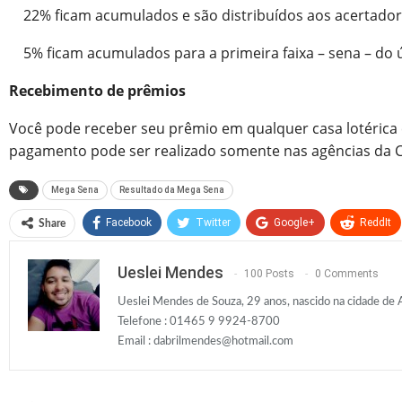
22% ficam acumulados e são distribuídos aos acertadore
5% ficam acumulados para a primeira faixa – sena – do úl
Recebimento de prêmios
Você pode receber seu prêmio em qualquer casa lotérica c
pagamento pode ser realizado somente nas agências da Cai
Mega Sena
Resultado da Mega Sena
Facebook
Twitter
Google+
ReddIt
Share
Ueslei Mendes
100 Posts
0 Comments
Ueslei Mendes de Souza, 29 anos, nascido na cidade de 
Telefone : 01465 9 9924-8700
Email :
dabrilmendes@hotmail.com