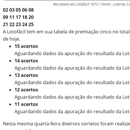
Resultado da Lotofácil 1672 / Fonte : Loterias C
02
03
05
06
08
09
11
17
18
20
21
22
23
24
25
A Lotofácil tem em sua tabela de premiação cinco no total,
de hoje.
15 acertos
Aguardando dados da apuração do resultado da Loto
14 acertos
Aguardando dados da apuração do resultado da Loto
13 acertos
Aguardando dados da apuração do resultado da Loto
12 acertos
Aguardando dados da apuração do resultado da Loto
11 acertos
Aguardando dados da apuração do resultado da Loto
Nesta mesma quarta-feira diversos sorteios foram realiza