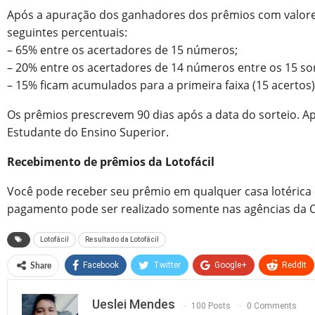
Após a apuração dos ganhadores dos prêmios com valores f
seguintes percentuais:
– 65% entre os acertadores de 15 números;
– 20% entre os acertadores de 14 números entre os 15 so
– 15% ficam acumulados para a primeira faixa (15 acertos
Os prêmios prescrevem 90 dias após a data do sorteio. A
Estudante do Ensino Superior.
Recebimento de prêmios da Lotofácil
Você pode receber seu prêmio em qualquer casa lotérica c
pagamento pode ser realizado somente nas agências da Cai
Lotofácil
Resultado da Lotofácil
Facebook
Twitter
Google+
ReddIt
Share
Ueslei Mendes
100 Posts
0 Comments