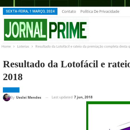
Contato
Política De Privacidade
SEXTA-FEIRA, 1 MARÇO, 2024
Home
Loterias
Resultado da Lotofácil e rateio da premiação completa desta 
Resultado da Lotofácil e rate
2018
LOTERIAS
Last updated
7 jun, 2018
By
Ueslei Mendes