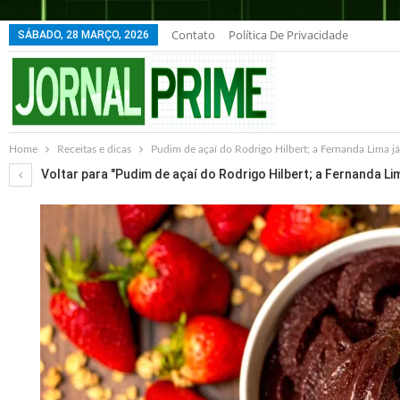
Contato
Política De Privacidade
SÁBADO, 28 MARÇO, 2026
Home
Receitas e dicas
Pudim de açaí do Rodrigo Hilbert; a Fernanda Lima já
Voltar para "Pudim de açaí do Rodrigo Hilbert; a Fernanda Lim