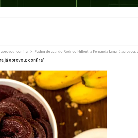
 aprovou; confira
Pudim de açaí do Rodrigo Hilbert; a Fernanda Lima já aprovou; c
a já aprovou; confira"