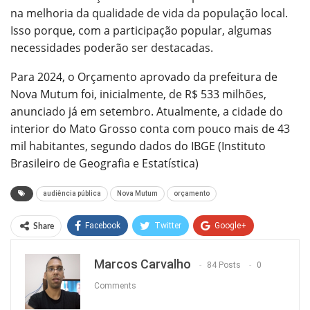
na melhoria da qualidade de vida da população local.
Isso porque, com a participação popular, algumas
necessidades poderão ser destacadas.
Para 2024, o Orçamento aprovado da prefeitura de
Nova Mutum foi, inicialmente, de R$ 533 milhões,
anunciado já em setembro. Atualmente, a cidade do
interior do Mato Grosso conta com pouco mais de 43
mil habitantes, segundo dados do IBGE (Instituto
Brasileiro de Geografia e Estatística)
audiência pública
Nova Mutum
orçamento
Facebook
Twitter
Google+
Share
ReddIt
WhatsApp
Pinterest
Marcos Carvalho
84 Posts
0
O email
Comments