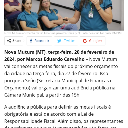
Nova Mutum apresenta metas fiscais na próxima terça (27). Foto: Vinícius Fantinel/ PMNM
Facebook
Twitter
Google+
Share
Nova Mutum (MT), terça-feira, 20 de fevereiro de
ReddIt
WhatsApp
Pinterest
2024, por Marcos Eduardo Carvalho
– Nova Mutum
O email
vai conhecer as metas fiscais do próximo orçamento
da cidade na terça-feira, dia 27 de fevereiro. Isso
porque a Sefin (Secretaria Municipal de Finanças e
Orçamento) vai organizar uma audiência pública na
Câmara Municipal, a partir das 15h.
A audiência pública para definir as metas fiscais é
obrigatória e está de acordo com a Lei de
Responsabilidade Fiscal. Além disso, os representantes