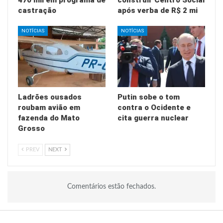
470 mil em programa de
construir Centro Social
castração
após verba de R$ 2 mi
NOTÍCIAS
NOTÍCIAS
Ladrões ousados
Putin sobe o tom
roubam avião em
contra o Ocidente e
fazenda do Mato
cita guerra nuclear
Grosso
PREV
NEXT
Comentários estão fechados.