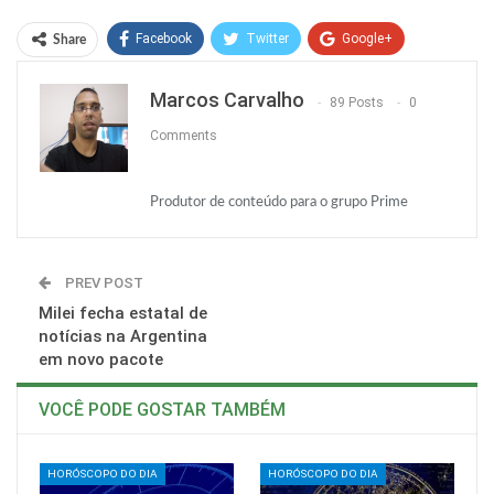
Facebook
Twitter
Google+
Share
ReddIt
WhatsApp
Pinterest
Marcos Carvalho
89 Posts
0
O email
Comments
Produtor de conteúdo para o grupo Prime
PREV POST
Milei fecha estatal de
notícias na Argentina
em novo pacote
VOCÊ PODE GOSTAR TAMBÉM
HORÓSCOPO DO DIA
HORÓSCOPO DO DIA