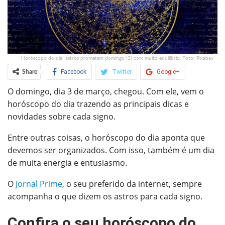
Horóscopo do dia: astros prometem domingo (3) com muito equilíbrio. Foto: Pixabay
Facebook
Twitter
Google+
Share
O domingo, dia 3 de março, chegou. Com ele, vem o
ReddIt
WhatsApp
Pinterest
horóscopo do dia trazendo as principais dicas e
O email
novidades sobre cada signo.
Entre outras coisas, o horóscopo do dia aponta que
devemos ser organizados. Com isso, também é um dia
de muita energia e entusiasmo.
O
Jornal Prime
, o seu preferido da internet, sempre
acompanha o que dizem os astros para cada signo.
Confira o seu horóscopo do