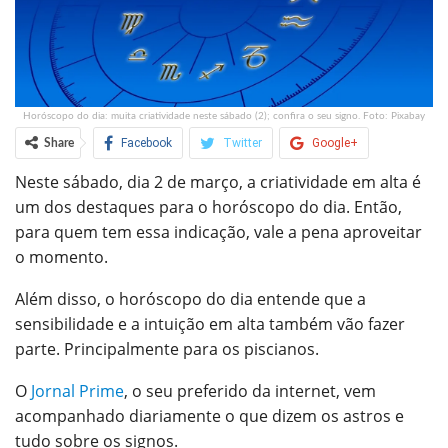
Horóscopo do dia: muita criatividade neste sábado (2); confira o seu signo. Foto: Pixabay
Facebook
Twitter
Google+
Share
Neste sábado, dia 2 de março, a criatividade em alta é
ReddIt
WhatsApp
Pinterest
um dos destaques para o horóscopo do dia. Então,
O email
para quem tem essa indicação, vale a pena aproveitar
o momento.
Além disso, o horóscopo do dia entende que a
sensibilidade e a intuição em alta também vão fazer
parte. Principalmente para os piscianos.
O
Jornal Prime
, o seu preferido da internet, vem
acompanhado diariamente o que dizem os astros e
tudo sobre os signos.