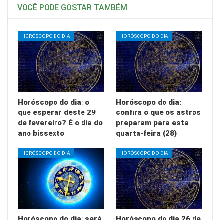
VOCÊ PODE GOSTAR TAMBÉM
HORÓSCOPO DO DIA
HORÓSCOPO DO DIA
Horóscopo do dia: o
Horóscopo do dia:
que esperar deste 29
confira o que os astros
de fevereiro? É o dia do
preparam para esta
ano bissexto
quarta-feira (28)
HORÓSCOPO DO DIA
HORÓSCOPO DO DIA
Horóscopo do dia: será
Horóscopo do dia 26 de