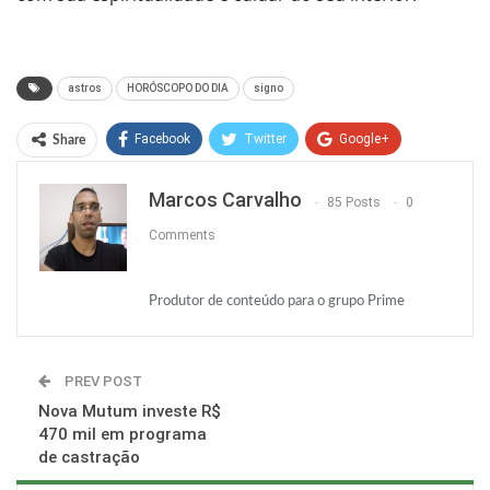
astros
HORÓSCOPO DO DIA
signo
Facebook
Twitter
Google+
Share
ReddIt
WhatsApp
Pinterest
Marcos Carvalho
85 Posts
0
O email
Comments
Produtor de conteúdo para o grupo Prime
PREV POST
Nova Mutum investe R$
470 mil em programa
de castração