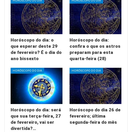
HORÓSCOPO DO DIA
HORÓSCOPO DO DIA
Horóscopo do dia: o
Horóscopo do dia:
que esperar deste 29
confira o que os astros
de fevereiro? É o dia do
preparam para esta
ano bissexto
quarta-feira (28)
HORÓSCOPO DO DIA
HORÓSCOPO DO DIA
Horóscopo do dia: será
Horóscopo do dia 26 de
que sua terça-feira, 27
fevereiro; última
de fevereiro, vai ser
segunda-feira do mês
divertida?…