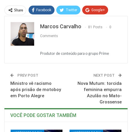
Facebook
Twitter
Google+
Share
ReddIt
WhatsApp
Pinterest
Marcos Carvalho
81 Posts
0
O email
Comments
Produtor de conteúdo para o grupo Prime
PREV POST
NEXT POST
Ministro vê racismo
Nova Mutum: torcida
após prisão de motoboy
feminina empurra
em Porto Alegre
Azulão no Mato-
Grossense
VOCÊ PODE GOSTAR TAMBÉM