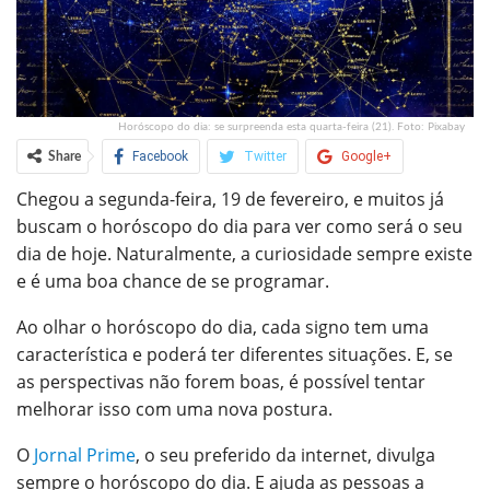
Horóscopo do dia: se surpreenda esta quarta-feira (21). Foto: Pixabay
Facebook
Twitter
Google+
Share
Chegou a segunda-feira, 19 de fevereiro, e muitos já
ReddIt
WhatsApp
Pinterest
buscam o horóscopo do dia para ver como será o seu
O email
dia de hoje. Naturalmente, a curiosidade sempre existe
e é uma boa chance de se programar.
Ao olhar o horóscopo do dia, cada signo tem uma
característica e poderá ter diferentes situações. E, se
as perspectivas não forem boas, é possível tentar
melhorar isso com uma nova postura.
O
Jornal Prime
, o seu preferido da internet, divulga
sempre o horóscopo do dia. E ajuda as pessoas a