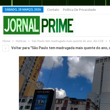
Contato
Política De Privacidade
SÁBADO, 28 MARÇO, 2026
Home
Notícias
São Paulo tem madrugada mais quente do ano, diz CGE
Voltar para "São Paulo tem madrugada mais quente do ano, 