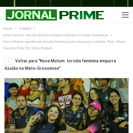
Home
Futebol
Nova Mutum: torcida feminina empurra Azulão no Mato-Grossense
Nova Mutum apostar em torcida feminina para empurrar o Azulão. Foto: Eliseu
Siqueira Foto/ EC Nova Mutum
Voltar para "Nova Mutum: torcida feminina empurra
Azulão no Mato-Grossense"