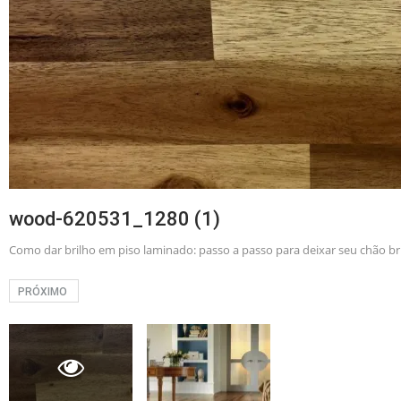
wood-620531_1280 (1)
Como dar brilho em piso laminado: passo a passo para deixar seu chão b
PRÓXIMO