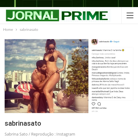
Home
sabrinasato
sabrinasato
Sabrina Sato / Reprodução : Instagram