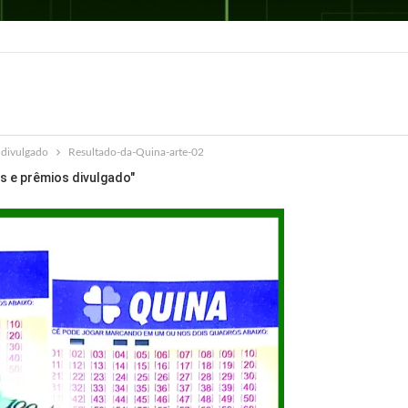
 divulgado
Resultado-da-Quina-arte-02
s e prêmios divulgado"