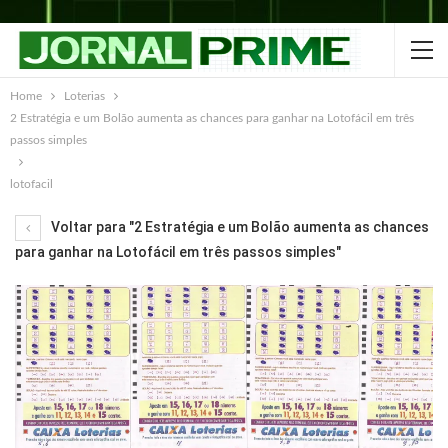
Home
Loterias
2 Estratégia e um Bolão aumenta as chances para ganhar na Lotofácil em três
passos simples
lotofacil
Voltar para "2 Estratégia e um Bolão aumenta as chances
para ganhar na Lotofácil em três passos simples"