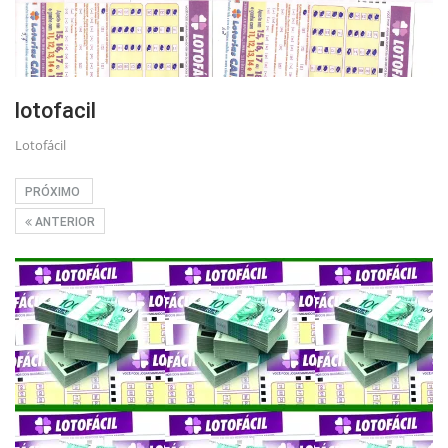
lotofacil
Lotofácil
PRÓXIMO
ANTERIOR